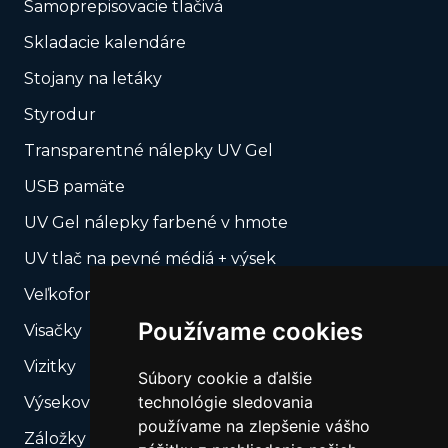
Samoprepisovacie tlačivá
Skladacie kalendáre
Stojany na letáky
Styrodur
Transparentné nálepky UV Gel
USB pamäte
UV Gel nálepky farbené v hmote
UV tlač na pevné médiá + výsek
Veľkoformátová tlač
Používame cookies
Visačky
Vizitky
Súbory cookie a ďalšie
technológie sledovania
Výsekové produkty – Naše výsekové formy
používame na zlepšenie vášho
Záložky do kníh