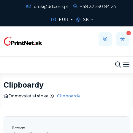
druk@dd.com.pl
+48 32 230 84 24
EUR
SK
0
Clipboardy
Domovská stránka
Clipboardy
Rozmery