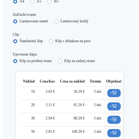
A4
A5
B5
Zušľachťovanie
Laminovanie matné
Laminovaný lesklý
Clip:
Štandardný klip
Klip s držiakom na pero
Upevnenie klipu
Klip na prednej strane
Klip na zadnej strane
Náklad
Cena/kus
Cena za náklad
Termín
Objednať
10
3.63 €
36.29 €
3 dní
+
20
3.11 €
62.26 €
3 dní
+
30
2.94 €
88.29 €
3 dní
+
50
2.81 €
140.26 €
3 dní
+