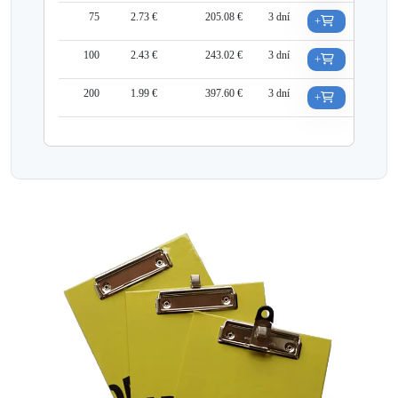
75
2.73 €
205.08 €
3 dní
+
100
2.43 €
243.02 €
3 dní
+
200
1.99 €
397.60 €
3 dní
+