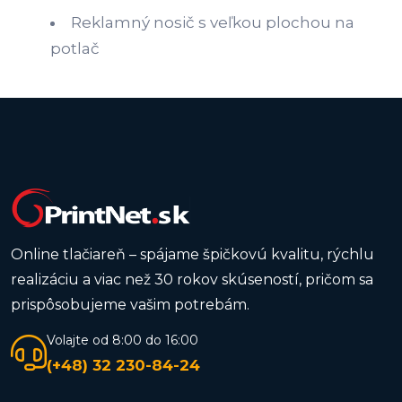
Reklamný nosič s veľkou plochou na
potlač
Online tlačiareň – spájame špičkovú kvalitu, rýchlu
realizáciu a viac než 30 rokov skúseností, pričom sa
prispôsobujeme vašim potrebám.
Volajte od 8:00 do 16:00
(+48) 32 230-84-24