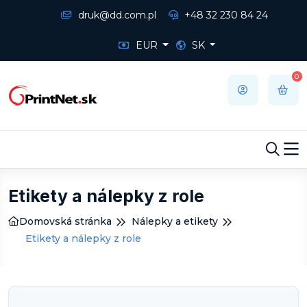
druk@dd.com.pl
+48 32 230 84 24
EUR
SK
0
Etikety a nálepky z role
Domovská stránka
Nálepky a etikety
Etikety a nálepky z role