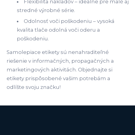
Flexibilita nákladov – ideálne pre malé aj
stredné výrobné série.
Odolnosť voči poškodeniu – vysoká
kvalita tlače odolná voči oderu a
poškodeniu.
Samolepiace etikety sú nenahraditeľné
riešenie v informačných, propagačných a
marketingových aktivitách. Objednajte si
etikety prispôsobené vašim potrebám a
odlíšte svoju značku!