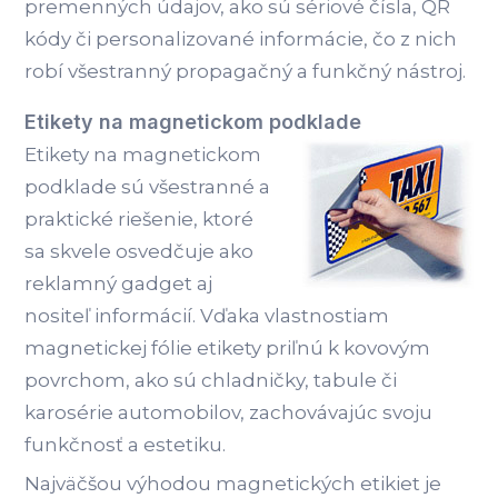
premenných údajov, ako sú sériové čísla, QR
kódy či personalizované informácie, čo z nich
robí všestranný propagačný a funkčný nástroj.
Etikety na magnetickom podklade
Etikety na magnetickom
podklade sú všestranné a
praktické riešenie, ktoré
sa skvele osvedčuje ako
reklamný gadget aj
nositeľ informácií. Vďaka vlastnostiam
magnetickej fólie etikety priľnú k kovovým
povrchom, ako sú chladničky, tabule či
karosérie automobilov, zachovávajúc svoju
funkčnosť a estetiku.
Najväčšou výhodou magnetických etikiet je