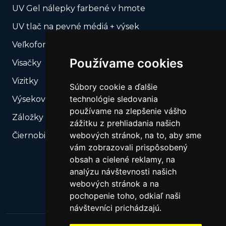
UV Gel nálepky farbené v hmote
UV tlač na pevné médiá + výsek
Veľkoformátová tlač
Používame cookies
Visačky
Vizitky
Súbory cookie a ďalšie
technológie sledovania
Výsekové produkty – Naše výsekové formy
používame na zlepšenie vášho
Záložky do kníh
zážitku z prehliadania našich
webových stránok, na to, aby sme
Čiernobiela tlač
vám zobrazovali prispôsobený
obsah a cielené reklamy, na
analýzu návštevnosti našich
webových stránok a na
pochopenie toho, odkiaľ naši
návštevníci prichádzajú.