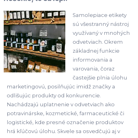
Samolepiace etikety
sú všestranný nástroj
využívaný v mnohých
odvetviach. Okrem
základnej funkcie
informovania a
varovania, čoraz
častejšie plnia úlohu
marketingovú, posilňujúc imidž značky a
odlišujúc produkty od konkurencie.
Nachádzajú uplatnenie v odvetviach ako
potravinárske, kozmetické, farmaceutické či
logistické, kde presné označenie produktov
hrá kľúčovú úlohu. Skvele sa osvedčujú aj v