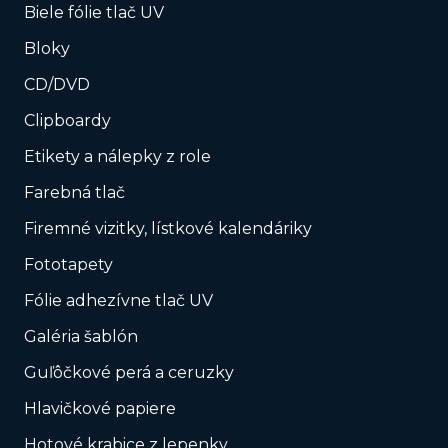
Biele fólie tlač UV
Bloky
CD/DVD
Clipboardy
Etikety a nálepky z role
Farebná tlač
Firemné vizitky, lístkové kalendáriky
Fototapety
Fólie adhezívne tlač UV
Galéria šablón
Guľôčkové perá a ceruzky
Hlavičkové papiere
Hotové krabice z lepenky