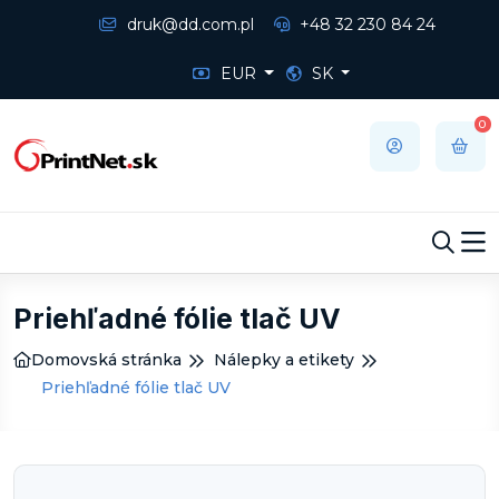
druk@dd.com.pl
+48 32 230 84 24
EUR
SK
0
Priehľadné fólie tlač UV
Domovská stránka
Nálepky a etikety
Priehľadné fólie tlač UV