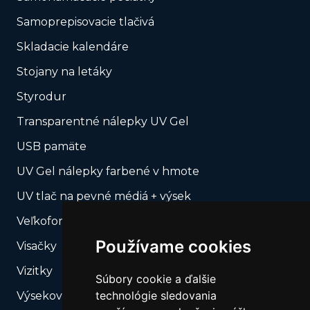
Samoprepisovacie tlačivá
Skladacie kalendáre
Stojany na letáky
Styrodur
Transparentné nálepky UV Gel
USB pamäte
UV Gel nálepky farbené v hmote
UV tlač na pevné médiá + výsek
Veľkoformátová tlač
Používame cookies
Visačky
Vizitky
Súbory cookie a ďalšie
technológie sledovania
Výsekové produkty – Naše výsekové formy