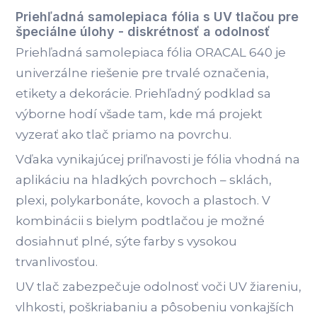
Priehľadná samolepiaca fólia s UV tlačou pre
špeciálne úlohy - diskrétnosť a odolnosť
Priehľadná samolepiaca fólia ORACAL 640 je
univerzálne riešenie pre trvalé označenia,
etikety a dekorácie. Priehľadný podklad sa
výborne hodí všade tam, kde má projekt
vyzerať ako tlač priamo na povrchu.
Vďaka vynikajúcej priľnavosti je fólia vhodná na
aplikáciu na hladkých povrchoch – sklách,
plexi, polykarbonáte, kovoch a plastoch. V
kombinácii s bielym podtlačou je možné
dosiahnuť plné, sýte farby s vysokou
trvanlivosťou.
UV tlač zabezpečuje odolnosť voči UV žiareniu,
vlhkosti, poškriabaniu a pôsobeniu vonkajších